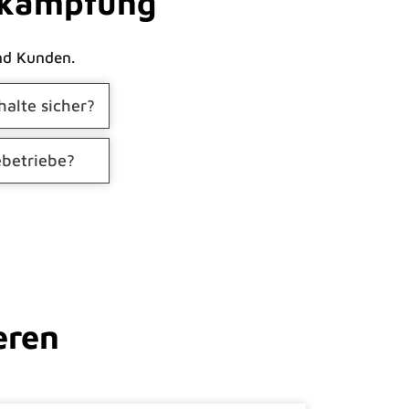
ekämpfung
nd Kunden.
alte sicher?
ebetriebe?
eren