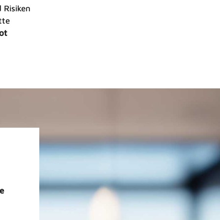
 Risiken
tte
ot
e