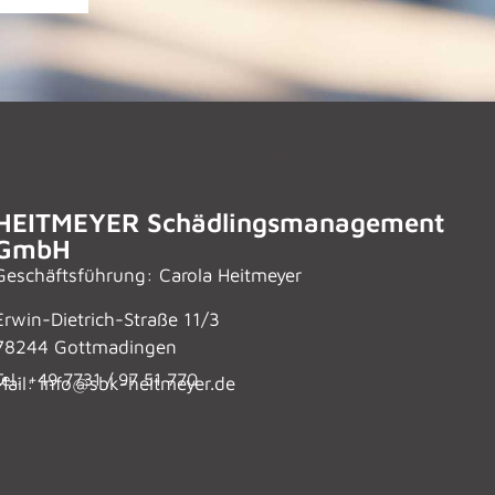
HEITMEYER Schädlingsmanagement
GmbH
Geschäftsführung: Carola Heitmeyer
Erwin-Dietrich-Straße 11/3
78244 Gottmadingen
Tel: +49 7731 / 97 51 770
Mail: info@sbk-heitmeyer.de