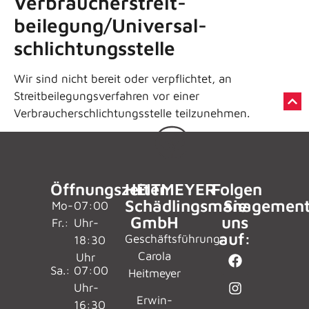
Verbraucher­streit­
beilegung/Universal­
schlichtungs­stelle
Wir sind nicht bereit oder verpflichtet, an
Streitbeilegungsverfahren vor einer
Verbraucherschlichtungsstelle teilzunehmen.
Öffnungszeiten
HEITMEYER
Folgen
Schädlingsmanagemen
Sie
Mo-
07:00
GmbH
uns
Fr.:
Uhr-
auf:
Geschäftsführung:
18:30
Carola
Uhr
Sa.:
07:00
Heitmeyer
Uhr-
Erwin-
16:30