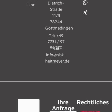
Dietrich-
Uhr
Straße
11/3
78244
Gottmadingen
Tel: +49
7731 / 97
51 770
Mail:
info@sbk-
heitmeyer.de
Ihre
Rechtliches
Anfrage
Impressum