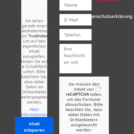
Datenschutzerklärung
Sie sehen
gerade einen
Platzhalterinhalt
von
TrustIndex
.
Um auf den
eigentlichen
Inhalt
zuzugreifen,
klicken Sie auf
die Schaltfläche
unten. Bitte
beachten Sie,
dass dabei
Sie müssen den
Daten an
Inhalt von
Drittanbieter
reCAPTCHA
laden,
weitergegeben
um das Formular
werden.
abzuschicken. Bitte
Mehr
beachten Sie, dass
Informationen
dabei Daten mit
Drittanbietern
Inhalt
ausgetauscht
werden.
entsperren